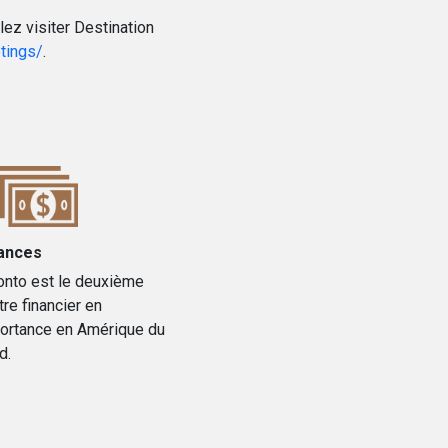
ez visiter Destination
tings/
.
ances
onto est le deuxième
tre financier en
ortance en Amérique du
d.