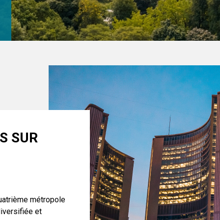
S SUR
quatrième métropole
iversifiée et